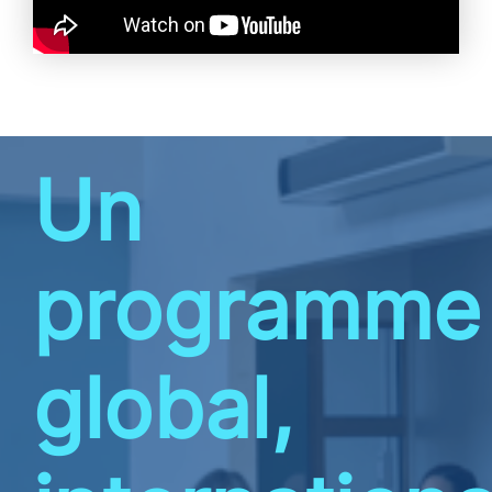
Un
programme
global,