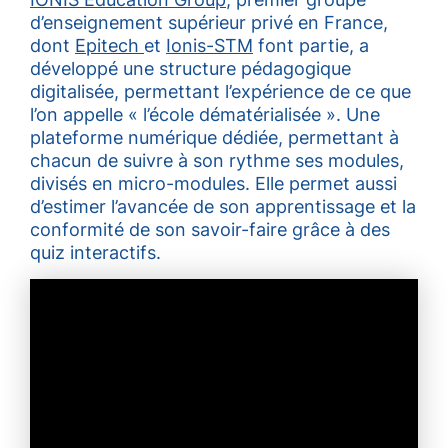
d’enseignement supérieur privé en France,
dont
Epitech
et
Ionis-STM
font partie, a
développé une structure pédagogique
digitalisée, permettant l’expérience de ce que
l’on appelle « l’école dématérialisée ». Une
plateforme numérique dédiée, permettant à
chacun de suivre à son rythme ses modules,
divisés en micro-modules. Elle permet aussi
d’estimer l’avancée de son apprentissage et la
conformité de son savoir-faire grâce à des
quiz interactifs.