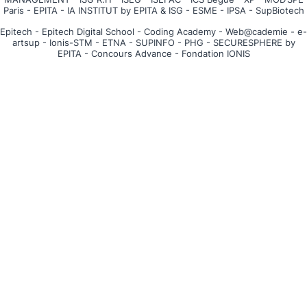
Paris
-
EPITA
-
IA INSTITUT by EPITA & ISG
-
ESME
-
IPSA
-
SupBiotech
Epitech
-
Epitech Digital School
-
Coding Academy
-
Web@cademie
-
e-
artsup
-
Ionis-STM
-
ETNA
-
SUPINFO
-
PHG
-
SECURESPHERE by
EPITA
-
Concours Advance
-
Fondation IONIS