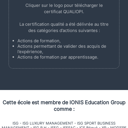
Cliquer sur le logo pour télécharger le
certificat QUALIOPI.
La certification qualité a été délivrée au titre
des catégories d’actions suivantes :
Actions de formation,
Actions permettant de valider des acquis de
l’expérience,
Actions de formation par apprentissage.
Cette école est membre de IONIS Education Group
comme :
ISG
-
ISG LUXURY MANAGEMENT
-
ISG SPORT BUSINESS
MANAGEMENT
-
ISG R.H
-
ISEG
-
ISEFAC
-
ICS Bégué
-
XP
-
MOD’SPE